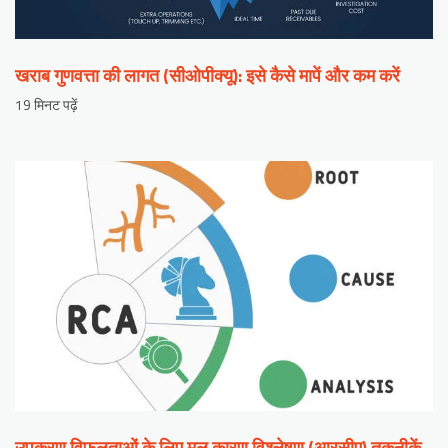
खराब गुणवत्ता की लागत (सीओपीक्यू): इसे कैसे मापें और कम करें
19 मिनट पढ़ें
उपकरण विफलताओं के लिए मूल कारण विश्लेषण (आरसीए) तकनीकें