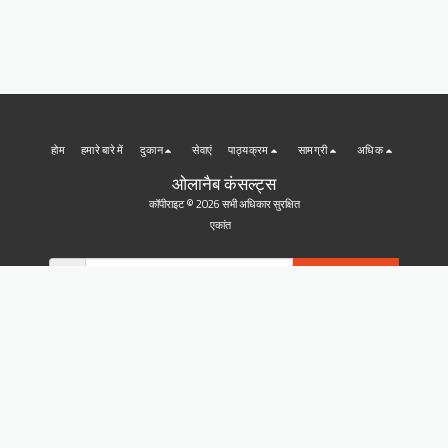
होम
हमारे बारे में
दुकान
सेवाएं
पाठ्यक्रम
सामग्री
अधिक
ओलानैब कंसल्ट्स
कॉपीराइट © 2026 सभी अधिकार सुरक्षित
एकांत
सब्सक्राइब करे