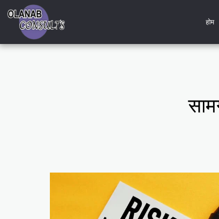
होम
साम