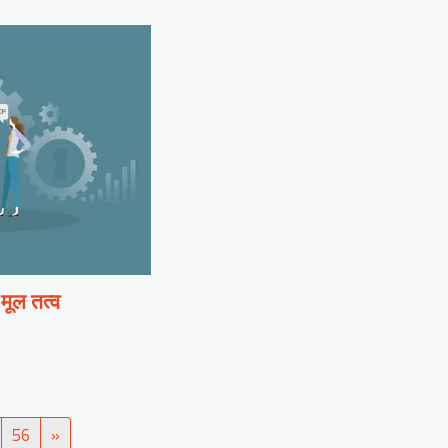
ूल तत्व
56
»